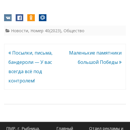
Новости
,
Номер 40(2023)
,
Общество
Навигация
Посылки, письма,
Маленькие памятники
по
бандероли — У вас
большой Победы
записям
всегда всё под
контролем!
ПМР, г. Рыбница,
Главный
Отдел рекламы и