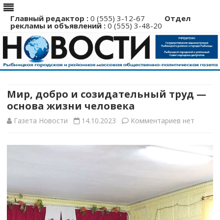
Главный редактор :
0 (555) 3-12-67
Отдел
рекламы и объявлений :
0 (555) 3-48-20
Перейти
к
содержимому
Мир, добро и созидательный труд —
основа жизни человека
к
Газета Новости
14.10.2023
Комментариев
нет
записи
Мир,
добро
и
созидатель