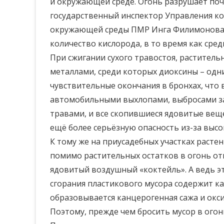
и окружающей среде. Огонь разрушает поч
государственный инспектор Управления ко
окружающей среды ПМР Инга Филимонова. «
количество кислорода, в то время как сре
При сжигании сухого травостоя, растител
металлами, среди которых диоксины – одн
чувствительные окончания в бронхах, что в
автомобильными выхлопами, выбросами зав
травами, и все скопившиеся ядовитые вещ
ещё более серьёзную опасность из-за высо
К тому же на приусадебных участках расте
помимо растительных остатков в огонь отп
ядовитый воздушный «коктейль». А ведь э
сгорания пластикового мусора содержит к
образовывается канцерогенная сажа и окс
Поэтому, прежде чем бросить мусор в огон