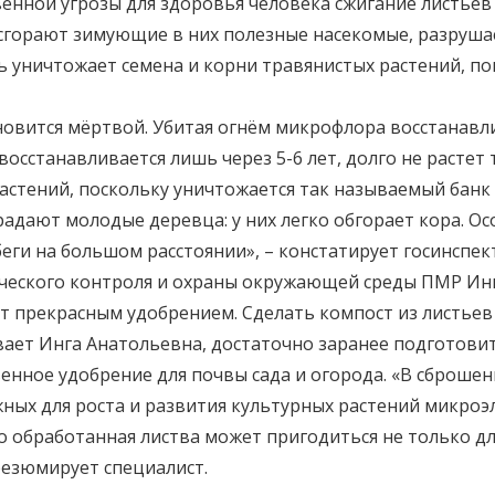
енной угрозы для здоровья человека сжигание листьев 
х сгорают зимующие в них полезные насекомые, разруш
 уничтожает семена и корни травянистых растений, п
новится мёртвой. Убитая огнём микрофлора восстанавли
восстанавливается лишь через 5-6 лет, долго не растет
стений, поскольку уничтожается так называемый банк 
радают молодые деревца: у них легко обгорает кора. Ос
еги на большом расстоянии», – констатирует госинспе
ического контроля и охраны окружающей среды ПМР Ин
т прекрасным удобрением. Сделать компост из листьев
вает Инга Анатольевна, достаточно заранее подготовит
енное удобрение для почвы сада и огорода. «В сброше
ных для роста и развития культурных растений микроэле
о обработанная листва может пригодиться не только дл
резюмирует специалист.