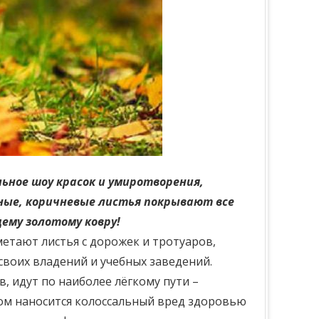
ьное шоу красок и умиротворения,
яные, коричневые листья покрывают все
щему золотому ковру!
метают листья с дорожек и тротуаров,
своих владений и учебных заведений.
, идут по наиболее лёгкому пути –
зом наносится колоссальный вред здоровью