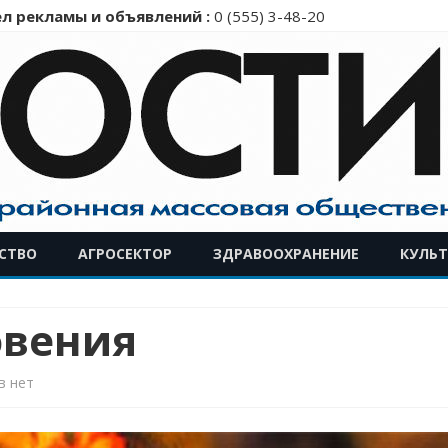
л рекламы и объявлений :
0 (555) 3-48-20
Перейти
СТВО
АГРОСЕКТОР
ЗДРАВООХРАНЕНИЕ
КУЛЬТ
к
содержимому
овения
к
в
нет
записи