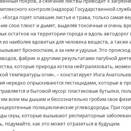
венный покров, а сжигание листвы приводит к загряз
мплексного контроля (надзора) Государственной служб
Когда горят опавшие листья и трава, только самая ве
дние слои тлеют и дымят, выделяя токсичные и очень в
ьных остатков на территории города и вдоль автодорог
и из наиболее ядовитых для человека веществ, а такж
ызывает бронхоспазм, а за ним и удушье. Это происходи
одов, фабрик и другими результатами пагубной деяте
ества, которые природа хотела нейтрализовать, момен
кой температуры огня», – констатирует Инга Анатольев
ния нередко опрыскиваются пестицидами, которые в про
равляется и бытовой мусор: пластиковые бутылки, пол
тим всем мы дышим и бессознательно гробим свое физи
анцерогенные полициклические углеводороды. При горе
иды серы, которые вызывают респираторные заболеван
ь, подумайте, как это может отразиться в будущем.