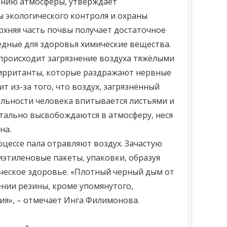
нению атмосферы, утверждает
ы экологического контроля и охраны
рхняя часть почвы получает достаточное
редные для здоровья химические вещества.
 происходит загрязнение воздуха тяжёлыми
е ирританты, которые раздражают нервные
т из-за того, что воздух, загрязнённый
льности человека впитывается листьями и
тально высвобождаются в атмосферу, неся
на.
цессе пала отравляют воздух. Зачастую
иэтиленовые пакеты, упаковки, образуя
ческое здоровье. «Плотный черный дым от
нии резины, кроме упомянутого,
ия», – отмечает Инга Филимонова.