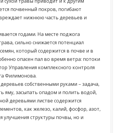
и сухой травы приводит и к другим
ается почвенный покров, погибают
овреждает нижнюю часть деревьев и
вается годами. На месте поджога
 трава, сильно снижается потенциал
семян, который содержится в почве и в
обенно опасен пал во время ветра: потоки
ктор Управления комплексного контроля
га Филимонова.
 деревьев собственными руками – задача,
ь яму, засыпать опадом и полить водой,
нной деревьями листве содержится
ментов, как железо, калий, фосфор, азот,
я улучшения структуры почвы, но и