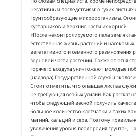
По словам специалиста, кроме непосредств
негативным последствиям: в сухих листья
грунтообразующие микроорганизмы. Огонь
кустарников и верхние части их корней.
«После неконтролируемого пала земля ста
естественная жизнь растений и насекомых 
вегетативного и семенного размножения ра
зерновой части растений. Также от огня ст
горячего воздуха уничтожают молодые поб
(надзора) Государственной службы эколог
Стоит отметить, что опавшая листва служи
не требующая особых усилий. Как рассказы
чтобы следующей весной получить качеств
большое количество клетчатки и таких важ
магний, кальций и сера. Поэтому правильн
увеличения уровня плодородия грунта», – 