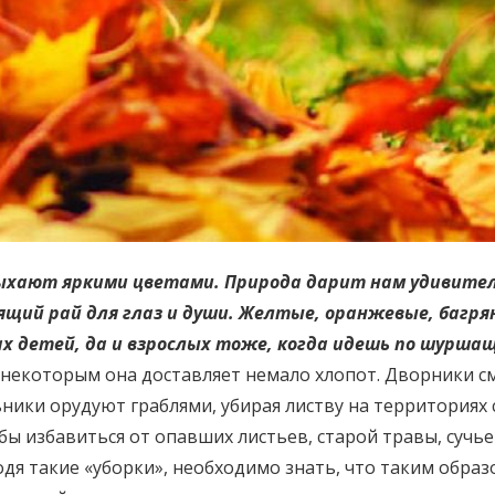
лыхают яркими цветами. Природа дарит нам удивител
ящий рай для глаз и души. Желтые, оранжевые, багр
зах детей, да и взрослых тоже, когда идешь по шурша
 некоторым она доставляет немало хлопот. Дворники с
ики орудуют граблями, убирая листву на территориях 
ы избавиться от опавших листьев, старой травы, сучьев
одя такие «уборки», необходимо знать, что таким обра