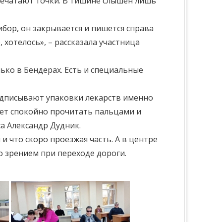
 печатают точки. В тишине слышен лишь
ибор, он закрывается и пишется справа
 хотелось», – рассказала участница
ько в Бендерах. Есть и специальные
одписывают упаковки лекарств именно
жет спокойно прочитать пальцами и
а Александр Дудник.
 что скоро проезжая часть. А в центре
о зрением при переходе дороги.