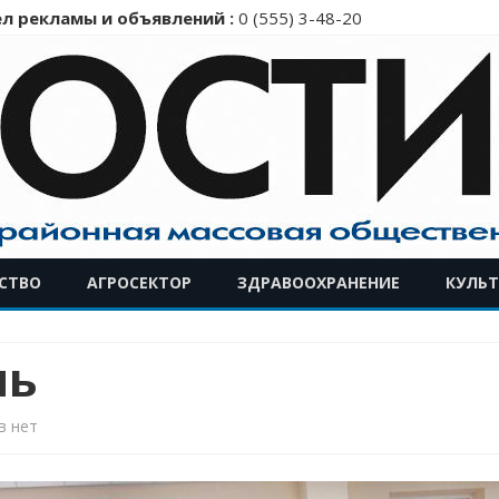
л рекламы и объявлений :
0 (555) 3-48-20
Перейти
СТВО
АГРОСЕКТОР
ЗДРАВООХРАНЕНИЕ
КУЛЬТ
к
содержимому
пь
к
в
нет
записи