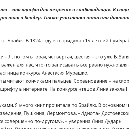
йлю – это шрифт для незрячих и слабовидящих. В сп
ирасполя и Бендер. Также участники написали дикта
т Брайля. В 1824 году его придумал 15-летний Луи Бра
ки – Л, потом вторая, четвертая, шестая – это уже В. Запя
важен для нас, что-то записывать все равно нужно для с
частница конкурса Анастасия Мурашко.
нты читают кончиками пальцев. Соревнование – на скор
рифту в интернате. На конкурсе чтецов Лина заняла I м
ками. Я много книг прочитала по Брайлю. В основном ч
изведения, Пушкина, Лермонтова, «Идиота» Достоевског
все совершенно по-другому», – уверенна Лина Дударь.