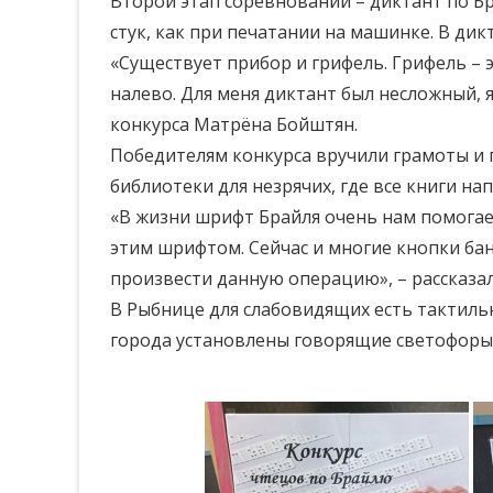
Второй этап соревнований – диктант по Бр
стук, как при печатании на машинке. В ди
«Существует прибор и грифель. Грифель – э
налево. Для меня диктант был несложный, я
конкурса Матрёна Бойштян.
Победителям конкурса вручили грамоты и 
библиотеки для незрячих, где все книги н
«В жизни шрифт Брайля очень нам помога
этим шрифтом. Сейчас и многие кнопки ба
произвести данную операцию», – рассказа
В Рыбнице для слабовидящих есть тактильн
города установлены говорящие светофоры,