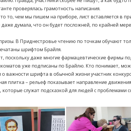
айлю. Правда, участники скорее не пишут, а как будто
ктанте проверялась грамотность написания.
то то, чем мы пишем на приборе, лист вставляется в пр
 даже думала, что он будет посложней, по крайней мере,
призы. В Приднестровье чтению по точкам обучают тол
апечатаны шрифтом Брайля.
ет, поскольку даже многие фармацевтические фирмы п
нкоматов уже подписаны по Брайлю. Кто понимает, мо
л о важности шрифта в обычной жизни участник конкурс
ая плитка – рельеф показывает направление движения и
 которые служат подсказкой для людей с проблемами с