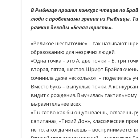
В Рыбнице прошел конкурс чтецов по Бра
люди с проблемами зрения из Рыбницы, Т
рамках декады «Белая трость».
«Великое шеститочие» – так называют шриф
образованию для незрячих людей.
«Одна точка – это А, две точки – Б, три точ
вторая, пятая, шестая. Шрифт Брайля очень 
сочинила даже несколько», – поделилась у
Вместо букв – выпуклые точки. А конкурса
видит с рождения. Выучилась тактильному ш
выразительнее всех.
«Ты слово как бы ощупываешь, осязаешь ру
капитана», «Тихий Дон», классические про
не то, а когда читаешь – воспринимается 