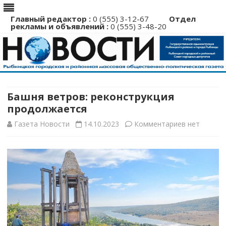
Главный редактор :
0 (555) 3-12-67
Отдел
рекламы и объявлений :
0 (555) 3-48-20
Перейти
к
содержимому
Башня ветров: реконструкция
продолжается
к
Газета Новости
14.10.2023
Комментариев
нет
записи
Башня
ветров:
реконструк
продолжае