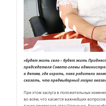
«Будет жить село – будет жить Приднес
председателя Совета-главы администрации
а детям, где играть, пока родители заня
сказать, что предвыборный лозунг оказа
При этом заслуга в положительных измене
во всём, что касается важнейших вопросо
также прилегают сёла Шевченко, Бессарабк