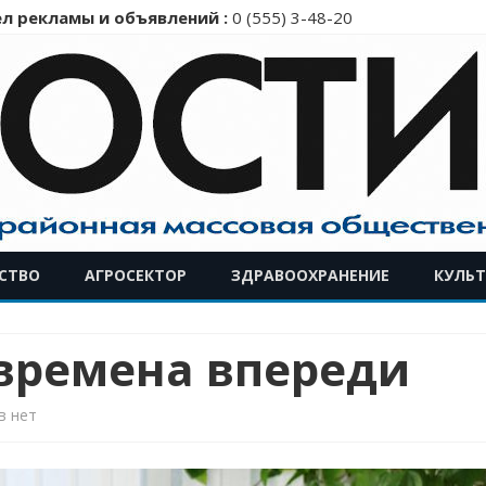
л рекламы и объявлений :
0 (555) 3-48-20
Перейти
СТВО
АГРОСЕКТОР
ЗДРАВООХРАНЕНИЕ
КУЛЬТ
к
содержимому
 времена впереди
к
в
нет
записи