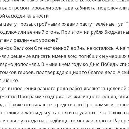
ства отремонтировали холл, два кабинета, подключили 
ой самодеятельности.
 цветут розы, стройными рядами растут зелёные туи.
 подключили вечный огонь. При этом ни рубля бюджетны
атами различных уровней.
еранов Великой Отечественной войны не осталось. А н
иняли решение вписать имена всех погибших и умерших
улярно дополняли. В нынешнем году ко Дню Победы спис
томков героев, подтверждающих это благое дело. А сей
льченко.
я выполнения разного рода работ являются: целевой сб
джет по Программе содержания жилищного фонда, объе
ода. Также осваиваются средства по Программе исполн
 столики и лавки для установки на улицах села. Также 
и навес у входа на кладбище, поменяли ворота. Распр
 вошли уважаемые люди, к мнению которых прислушива