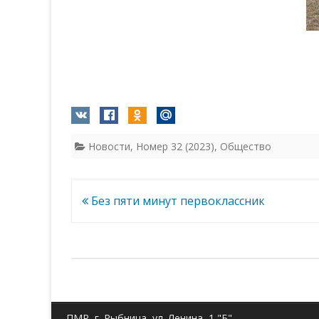
Новости
,
Номер 32 (2023)
,
Общество
Навигация
Без пяти минут первоклассник
по
записям
ПМР, г. Рыбница, ул. Ленина, 1 "Б"