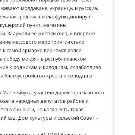
живают молдаване, украинцы и русские.
тельная средняя школа, функционируют
кушерский пункт, магазины.
и. Задумали её жители села, и впервые
дение массового мероприятия стало
 к самой ярмарке вернёмся далее.
а победу мокрян в республиканском
ение к родникам и колодцам, их заботливо
 благоустройство креста и колодца в
а Матвейчука, участию директора базового
Совета народных депутатов района и
ся в финансы, но когда есть такая
ий сад, Дом культуры и сельский Совет –
действию депутата ВС ПМР Валентина