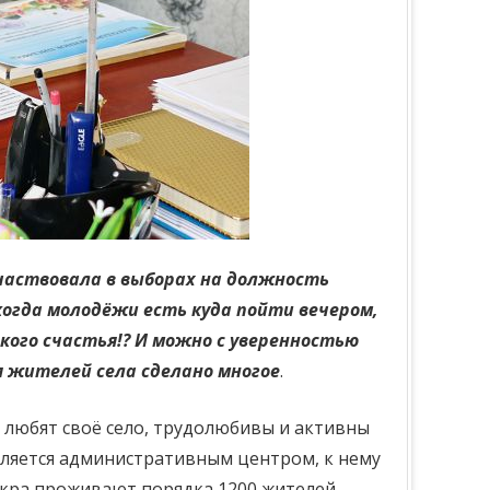
частвовала в выборах на должность
когда молодёжи есть куда пойти вечером,
кого счастья!? И можно с уверенностью
я жителей села сделано многое
.
 любят своё село, трудолюбивы и активны
вляется административным центром, к нему
окра проживают порядка 1200 жителей.