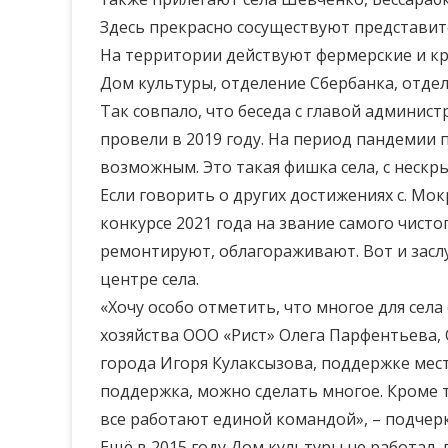
Здесь прекрасно сосуществуют представит
На территории действуют фермерские и кр
Дом культуры, отделение Сбербанка, отдел
Так совпало, что беседа с главой админис
провели в 2019 году. На период пандемии 
возможным. Это такая фишка села, с нескр
Если говорить о других достижениях с. М
конкурсе 2021 года на звание самого чист
ремонтируют, облагораживают. Вот и засл
центре села.
«Хочу особо отметить, что многое для се
хозяйства ООО «Рист» Олега Парфентьева,
города Игоря Кулаксызова, поддержке мест
поддержка, можно сделать многое. Кроме то
все работают единой командой», – подче
Ещё в 2015 году Дом культуры не работал,