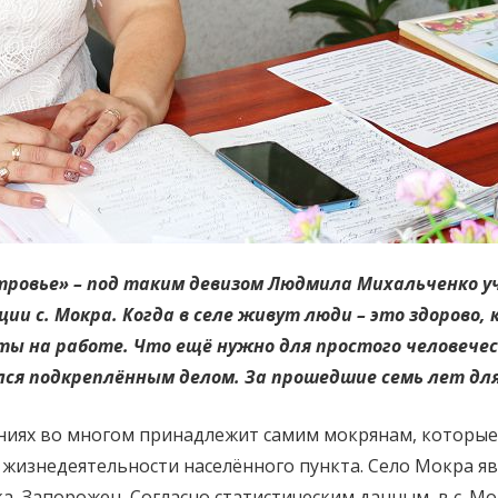
тровье» – под таким девизом Людмила Михальченко у
 с. Мокра. Когда в селе живут люди – это здорово, 
ты на работе. Что ещё нужно для простого человечес
лся подкреплённым делом. За прошедшие семь лет дл
ниях во многом принадлежит самим мокрянам, которые
в жизнедеятельности населённого пункта. Село Мокра я
а, Запорожец. Согласно статистическим данным, в с. М