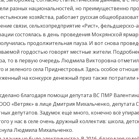
ели разных национальностей, но преимущественно про
естьянские хозяйства, работает русская общеобразова
ение связи, сельхозпредприятие «Рист», фельдшерско-а
трации состоялась в день проведения Мокрянской ярмарк
получилась продолжительная пауза. И вот снова прове
ываемой гордостью говорят местные жители. Подробнее
окра, то в первую очередь Людмила Викторовна отметил
ого и зеленого села Приднестровья. Здесь особое отнош
уженный на конкурсе денежный приз также потратили на
ла сделано благодаря помощи депутата ВС ПМР Валентин
 ООО «Ветряк» в лице Дмитрия Михальченко, депутата 
ных депутатов. Задумок ещё много, конечно всё упирает
го у нас в селе очень дружный коллектив: школа, детск
ркнула Людмила Михальченко.
 в здании не было электричества. В 2016, благодаря со