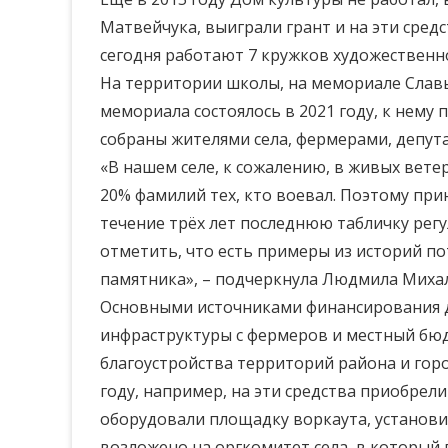
Матвейчука, выиграли грант и на эти сред
сегодня работают 7 кружков художественн
На территории школы, на мемориале Славы
мемориала состоялось в 2021 году, к нему
собраны жителями села, фермерами, депут
«В нашем селе, к сожалению, в живых вет
20% фамилий тех, кто воевал. Поэтому пр
течение трёх лет последнюю табличку рег
отметить, что есть примеры из историй по
памятника», – подчеркнула Людмила Миха
Основными источниками финансирования дл
инфраструктуры с фермеров и местный бю
благоустройства территорий района и гор
году, например, на эти средства приобрели
оборудовали площадку воркаута, установил
возложено на оргкомитет села, в который