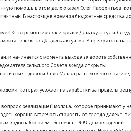
енную помощь в этом деле оказал Олег Парфентьев, ко
мпактный. В настоящее время за бюджетные средства до
амме СКС отремонтировали крышу Дома культуры. Следу
емонта сельского ДК здесь актуален. В приоритете на 
н, и начинается с момента выхода за ворота собствен
едседателя сельского Совета всегда открыты.
вная из них – дороги. Село Мокра расположено в низин
олодёжи, которая уезжает на заработки за пределы респу
т вопрос с реализацией молока, которое принимают у на
, здесь хорошо встречать старость: от города далеко, ти
ным водоснабжением обеспечено 90% домовладений.
а, человек с большим жизненным опытом, Николай Михал