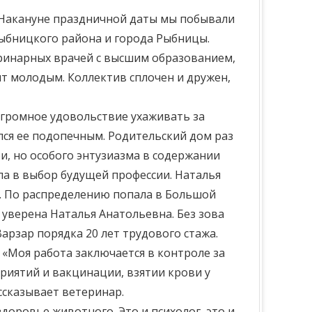
 Накануне праздничной даты мы побывали
Рыбницкого района и города Рыбницы.
еринарных врачей с высшим образованием,
т молодым. Коллектив сплочен и дружен,
огромное удовольствие ухаживать за
лся ее подопечным. Родительский дом раз
, но особого энтузиазма в содержании
ла в выбор будущей профессии. Наталья
м. По распределению попала в Большой
 уверена Наталья Анатольевна. Без зова
рзар порядка 20 лет трудового стажа.
 «Моя работа заключается в контроле за
иятий и вакцинации, взятии крови у
ассказывает ветеринар.
доровье животного. Это и психолог, это и