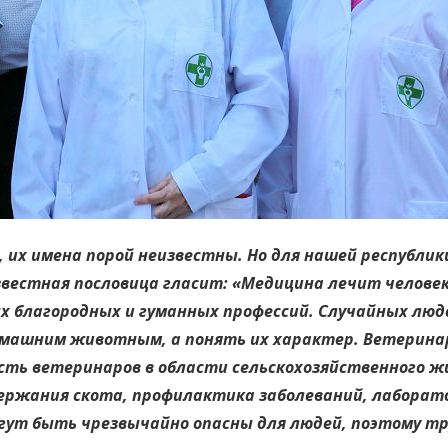
 их имена порой неизвестны. Но для нашей республики,
звестная пословица гласит: «Медицина лечит челове
ых благородных и гуманных профессий. Случайных люд
машним животным, а понять их характер. Ветеринар
ть ветеринаров в области сельскохозяйственного жи
одержания скота, профилактика заболеваний, лаборат
ут быть чрезвычайно опасны для людей, поэтому тр