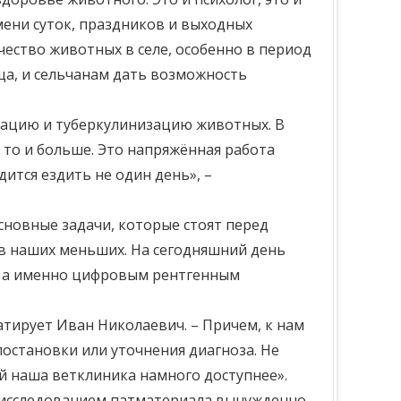
емени суток, праздников и выходных
ество животных в селе, особенно в период
ща, и сельчанам дать возможность
нацию и туберкулинизацию животных. В
а то и больше. Это напряжённая работа
дится ездить не один день», –
новные задачи, которые стоят перед
ев наших меньших. На сегодняшний день
 а именно цифровым рентгенным
атирует Иван Николаевич. – Причем, к нам
остановки или уточнения диагноза. Не
ей наша ветклиника намного доступнее».
я исследованием патматериала вынужденно