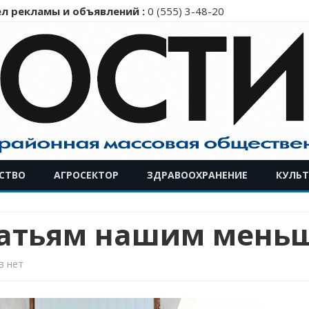
л рекламы и объявлений :
0 (555) 3-48-20
Перейти
СТВО
АГРОСЕКТОР
ЗДРАВООХРАНЕНИЕ
КУЛЬТ
к
содержимому
ратьям нашим мень
к
в
нет
записи