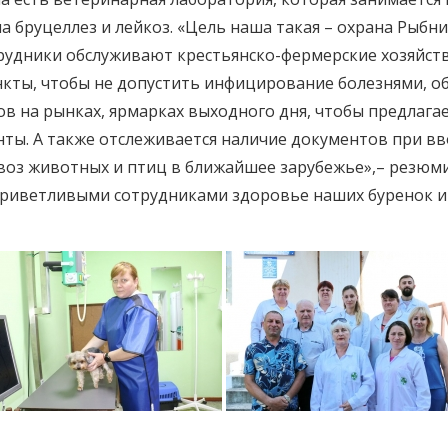
на бруцеллез и лейкоз. «Цель наша такая – охрана Рыбн
рудники обслуживают крестьянско-фермерские хозяйств
нкты, чтобы не допустить инфицирование болезнями, о
 на рынках, ярмарках выходного дня, чтобы предлагае
нты. А также отслеживается наличие документов при в
воз животных и птиц в ближайшее зарубежье»,– резюм
риветливыми сотрудниками здоровье наших буренок и