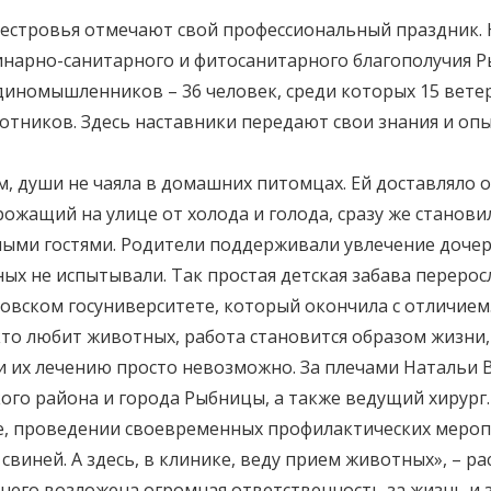
нестровья отмечают свой профессиональный праздник.
инарно-санитарного и фитосанитарного благополучия 
диномышленников – 36 человек, среди которых 15 вет
отников. Здесь наставники передают свои знания и опы
м, души не чаяла в домашних питомцах. Ей доставляло 
ожащий на улице от холода и голода, сразу же станови
ыми гостями. Родители поддерживали увлечение дочери
х не испытывали. Так простая детская забава перерос
овском госуниверситете, который окончила с отличие
то любит животных, работа становится образом жизни,
 их лечению просто невозможно. За плечами Натальи Ва
го района и города Рыбницы, а также ведущий хирург.
е, проведении своевременных профилактических меропр
 свиней. А здесь, в клинике, веду прием животных», – р
 него возложена огромная ответственность за жизнь и з