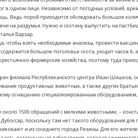
олог в одном лице. Независимо от погодных условий, вр
щь. Ведь порой приходится обследовать большое колич
ени на раздумья. Нужно и скотину выпустить на пастби
талья Варзар.
да, чтобы взять необходимые анализы, провести вакци
 содержится большое поголовье скота, уходит часов 6, 
 крестьянско-фермерские хозяйства, поэтому туда прихо
рач филиала Республиканского центра Иван Шишков, ос
живание продуктивных животных, а также других брать
нному оснащению специализированным оборудованием,
же около 1500 обращений с мелкими животными, – конст
убоссар, поскольку там нет такого оборудования для п
риезжают и из соседнего города Резины. Для его жител
а есть ветеринарная лаборатория, которая занимаетс