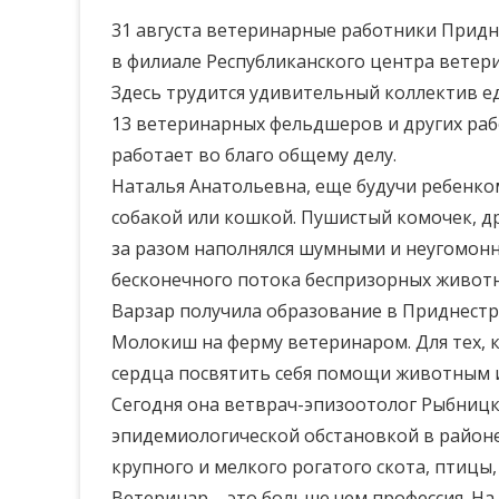
31 августа ветеринарные работники Прид
в филиале Республиканского центра ветер
Здесь трудится удивительный коллектив е
13 ветеринарных фельдшеров и других раб
работает во благо общему делу.
Наталья Анатольевна, еще будучи ребенко
собакой или кошкой. Пушистый комочек, др
за разом наполнялся шумными и неугомонн
бесконечного потока беспризорных животны
Варзар получила образование в Приднестр
Молокиш на ферму ветеринаром. Для тех, к
сердца посвятить себя помощи животным и
Сегодня она ветврач-эпизоотолог Рыбницко
эпидемиологической обстановкой в район
крупного и мелкого рогатого скота, птицы,
Ветеринар – это больше чем профессия. На