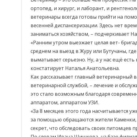
ортопед, и хирург, и лаборант, и рентген
ветеринары всегда готовы прийти на помо
весенней диспансеризации. Здесь нет врем
заниматься хозяйством, – подчеркивает На
«Ранним утром выезжает целая вет- брига
среднем на выезд в Журу или Бутучаны, где
выматывает серьезно. Ну, а у нас ещё есть
констатирует Наталья Анатольевна.
Как рассказывает главный ветеринарный в
ветеринарной службой, – лечение и обслу
это стало возможным благодаря совреме
аппаратом, аппаратом УЗИ.
«За 8 месяцев этого года насчитывается у
за помощью обращаются жители Каменки, Д
секрет, что обследовать своих питомцев п
По словам Ивана Шишкова, на базе филиал