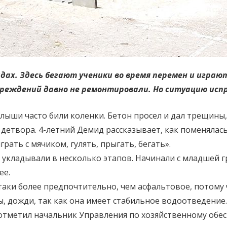
дах. Здесь бегают ученики во время перемен и игра
чреждений давно не ремонтировали. Но ситуацию исп
лыши часто били коленки. Бетон просел и дал трещины
т детвора. 4-летний Демид рассказывает, как поменялас
рать с мячиком, гулять, прыгать, бегать».
 укладывали в несколько этапов. Начинали с младшей 
ее.
аки более предпочтительно, чем асфальтовое, потому 
ы, дожди, так как она имеет стабильное водоотведение
 отметил начальник Управления по хозяйственному об