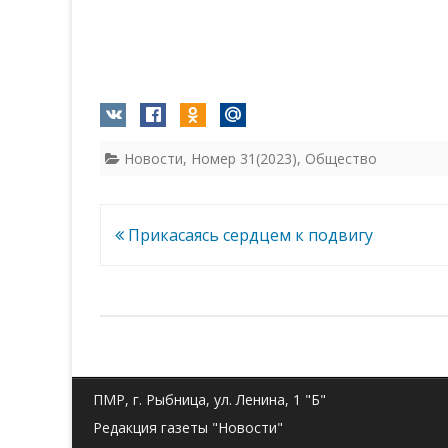
Новости
,
Номер 31(2023)
,
Общество
Навигация
Прикасаясь сердцем к подвигу
по
записям
ПМР, г. Рыбница, ул. Ленина, 1 "Б"
Редакция газеты "Новости"