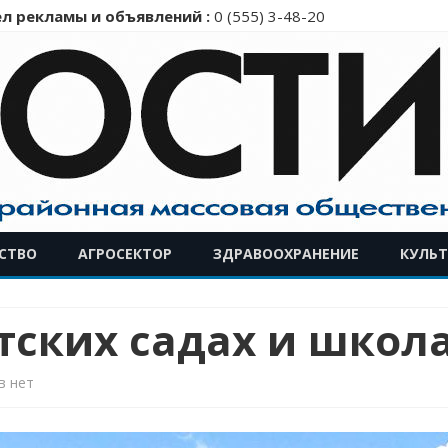
л рекламы и объявлений :
0 (555) 3-48-20
Перейти
СТВО
АГРОСЕКТОР
ЗДРАВООХРАНЕНИЕ
КУЛЬТ
к
содержимому
ских садах и школа
к
в
нет
записи