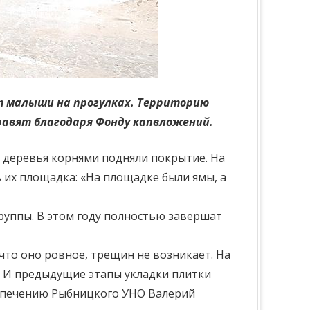
ют малыши на прогулках. Территорию
равят благодаря Фонду капвложений.
, деревья корнями подняли покрытие. На
ь их площадка: «На площадке были ямы, а
группы. В этом году полностью завершат
что оно ровное, трещин не возникает. На
. И предыдущие этапы укладки плитки
еспечению Рыбницкого УНО Валерий