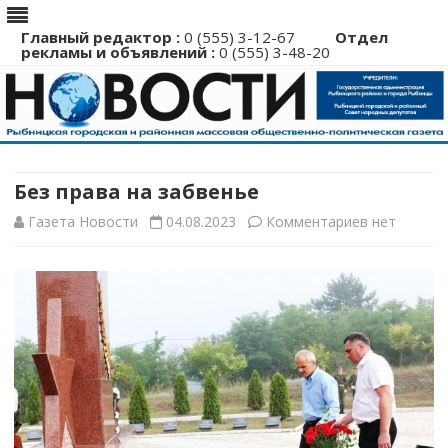
Главный редактор :
0 (555) 3-12-67
Отдел
рекламы и объявлений :
0 (555) 3-48-20
Перейти
к
содержимому
Без права на забвенье
к
Газета Новости
04.08.2023
Комментариев
нет
записи
Без
права
на
забвенье