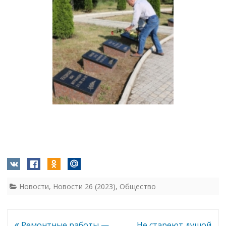
Новости
,
Новости 26 (2023)
,
Общество
Навигация
Ремонтные работы —
Не стареют душой