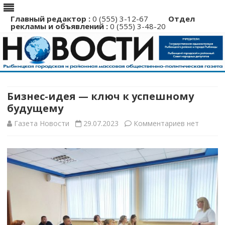
Главный редактор :
0 (555) 3-12-67
Отдел
рекламы и объявлений :
0 (555) 3-48-20
Перейти
к
содержимому
Бизнес-идея — ключ к успешному
будущему
к
Газета Новости
29.07.2023
Комментариев
нет
записи
Бизнес-
идея
—
ключ