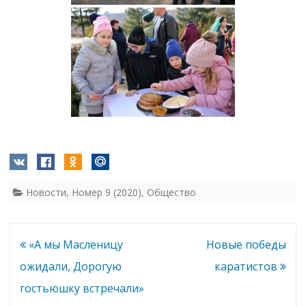
Новости
,
Номер 9 (2020)
,
Общество
Навигация
«А мы Масленицу
Новые победы
по
ожидали, Дорогую
каратистов
записям
гостьюшку встречали»