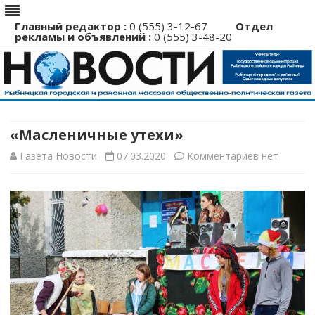
Главный редактор :
0 (555) 3-12-67
Отдел
рекламы и объявлений :
0 (555) 3-48-20
Перейти
к
содержимому
«Масленичные утехи»
к
Газета Новости
07.03.2020
Комментариев
нет
записи
«Масленич
утехи»