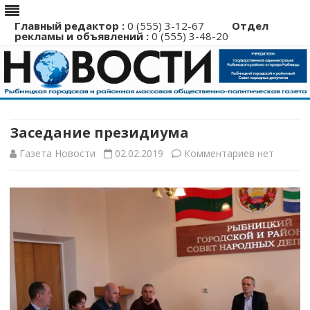
Главный редактор :
0 (555) 3-12-67
Отдел
рекламы и объявлений :
0 (555) 3-48-20
Перейти
к
содержимому
Заседание президиума
к
Газета Новости
02.02.2019
Комментариев
нет
записи
Заседание
президиума