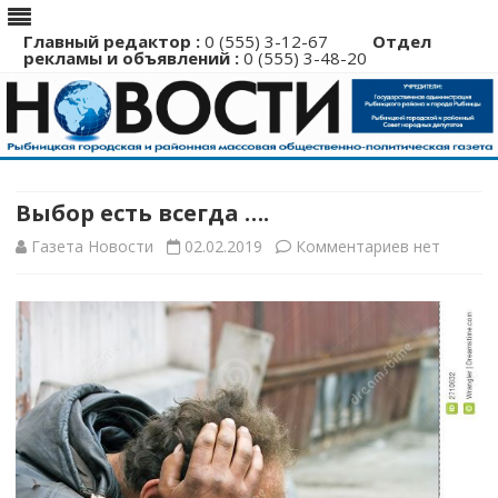
Главный редактор :
0 (555) 3-12-67
Отдел
рекламы и объявлений :
0 (555) 3-48-20
Перейти
к
содержимому
Выбор есть всегда ….
к
Газета Новости
02.02.2019
Комментариев
нет
записи
Выбор
есть
всегда
….