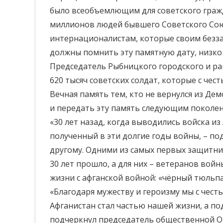
было всеобъемлющим для советского гражда
миллионов людей бывшего Советского Союз
интернационалистам, которые своим безз
должны помнить эту памятную дату, низко 
Председатель Рыбницкого городского и ра
620 тысяч советских солдат, которые с че
Вечная память тем, кто не вернулся из Де
и передать эту память следующим поколен
«30 лет назад, когда выводились войска из
полученный в эти долгие годы войны, – по
другому. Одними из самых первых защитни
30 лет прошло, а для них – ветеранов войн
жизни с афганской войной: «чёрный тюльпан
«Благодаря мужеству и героизму мы с чес
Афганистан стал частью нашей жизни, а по
подчеркнул председатель общественной О