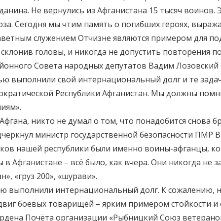
нина. Не вернулись из Афганистана 15 тысяч воинов. Эт
а. Сегодня мы чтим память о погибших героях, выраж
аветным служением Отчизне являются примером для по
склонив головы, и никогда не допустить повторения п
йонного Совета народных депутатов Вадим Лозовский 
стью выполнили свой интернациональный долг и те зада
мократической Республики Афганистан. Мы должны помни
иям».
 Афгана, никто не думал о том, что понадобится снова б
дчеркнул министр государственной безопасности ПМР Ва
ков нашей республики были именно воины-афганцы, кот
ы в Афганистане – всё было, как вчера. Они никогда не 
», «груз 200», «шурави».
тью выполнили интернациональный долг. К сожалению, 
двиг боевых товарищей – ярким примером стойкости и 
рдена Почёта организации «Рыбницкий Союз ветерано