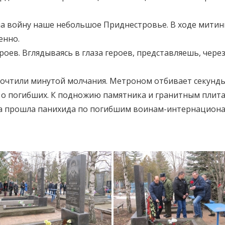
 на войну наше небольшое Приднестровье. В ходе мити
енно.
оев. Вглядываясь в глаза героев, представляешь, через
очтили минутой молчания. Метроном отбивает секунды
ь о погибших. К подножию памятника и гранитным плит
ща прошла панихида по погибшим воинам-интернациона