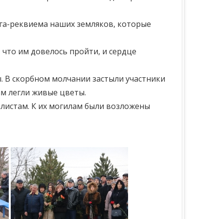
нга-реквиема наших земляков, которые
 что им довелось пройти, и сердце
. В скорбном молчании застыли участники
ам легли живые цветы.
листам. К их могилам были возложены