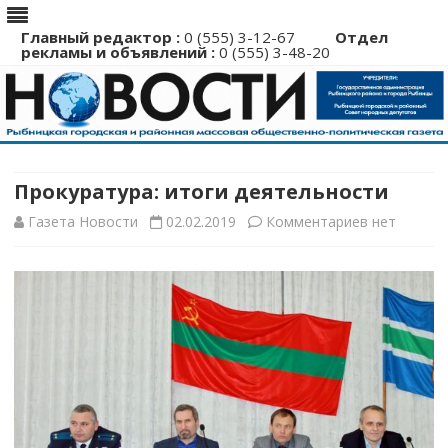
Главный редактор :
0 (555) 3-12-67
Отдел
рекламы и объявлений :
0 (555) 3-48-20
Перейти
к
содержимому
Прокуратура: итоги деятельности
к
Газета Новости
02.02.2019
Комментариев
нет
записи
Прокуратур
итоги
деятельнос