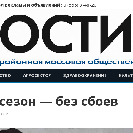
л рекламы и объявлений :
0 (555) 3-48-20
Перейти
СТВО
АГРОСЕКТОР
ЗДРАВООХРАНЕНИЕ
КУЛЬТ
к
содержимому
сезон — без сбоев
к
в
нет
записи