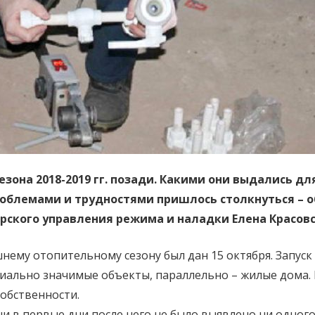
сезона 2018-2019 гг. позади. Какими они выдались 
проблемами и трудностями пришлось столкнуться – 
рского управления режима и наладки Елена Красовс
шнему отопительному сезону был дан 15 октября. Запус
иально значимые объекты, параллельно – жилые дома. 
обственности.
 ни в первые дни после него не было выявлено ни одног