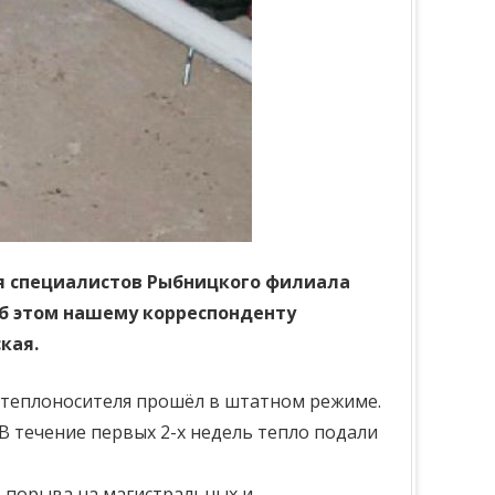
для специалистов Рыбницкого филиала
об этом нашему корреспонденту
кая.
к теплоносителя прошёл в штатном режиме.
В течение первых 2-х недель тепло подали
о порыва на магистральных и