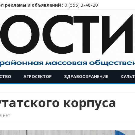
л рекламы и объявлений :
0 (555) 3-48-20
Перейти
СТВО
АГРОСЕКТОР
ЗДРАВООХРАНЕНИЕ
КУЛЬТ
к
содержимому
татского корпуса
к
в
нет
записи