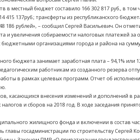
 в местный бюджет составило 166 302 817 руб., в том 
 415 137руб.; трансферты из республиканского бюджета 
8 186 рублей», – сообщил Сергей Васильевич. Он отмет
а и увеличения собираемости налоговых платежей за 
бюджетными организациями города и района на сумму 70
ого бюджета занимает заработная плата – 94,1% или 120
едагогическим работникам из созданного резерва отпус
работы в рамках целевых программ. Отчет об исполнен
ию.
сов, касающихся внесения изменений и дополнений в р
 налогов и сборов на 2018 год. В ходе заседания приня
ципального жилищного фонда и включении в состав ча
тель главы госадминистрации по строительству Сергей К
ыбницы. Законом ПМР «О приватизации государственн