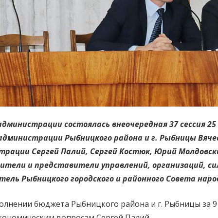
администрации состоялась внеочередная 37 сессия 25 
администрации Рыбницкого района и г. Рыбницы Вяче
трации Сергей Палий, Сергей Костюк, Юрий Молдовс
ители и представители управлений, организаций, си
датель Рыбницкого городского и районного Совета на
олнении бюджета Рыбницкого района и г. Рыбницы за 9 
кономическим вопросам Сергей Палий.