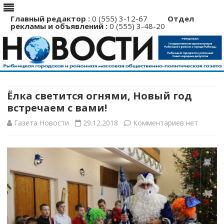
Главный редактор :
0 (555) 3-12-67
Отдел
рекламы и объявлений :
0 (555) 3-48-20
Перейти
к
содержимому
Ёлка светится огнями, Новый год
встречаем с вами!
к
Газета Новости
29.12.2018
Комментариев
нет
записи
Ёлка
светится
огнями,
Новый