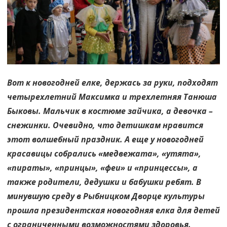
год
встречаем
с
вами!
Вот к новогодней елке, держась за руки, подходят
четырехлетний Максимка и трехлетняя Танюша
Быковы. Мальчик в костюме зайчика, а девочка –
снежинки. Очевидно, что детишкам нравится
этот волшебный праздник. А еще у новогодней
красавицы собрались «медвежата», «утята»,
«пираты», «принцы», «феи» и «принцессы», а
также родители, дедушки и бабушки ребят. В
минувшую среду в Рыбницком Дворце культуры
прошла президентская новогодняя елка для детей
с ограниченными возможностями здоровья.