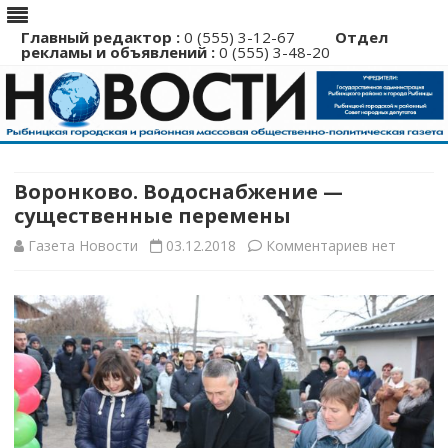
Главный редактор :
0 (555) 3-12-67
Отдел
рекламы и объявлений :
0 (555) 3-48-20
Перейти
к
содержимому
Воронково. Водоснабжение —
существенные перемены
к
Газета Новости
03.12.2018
Комментариев
нет
записи
Воронково.
Водоснабж
—
существен