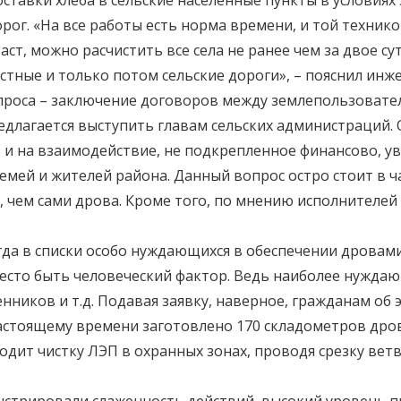
ставки хлеба в сельские населенные пункты в условиях
рог. «На все работы есть норма времени, и той техникой
аст, можно расчистить все села не ранее чем за двое с
естные и только потом сельские дороги», – пояснил ин
проса – заключение договоров между землепользовател
редлагается выступить главам сельских администраций
 и на взаимодействие, не подкрепленное финансово, увы
мей и жителей района. Данный вопрос остро стоит в ч
, чем сами дрова. Кроме того, по мнению исполнителе
огда в списки особо нуждающихся в обеспечении дровам
место быть человеческий фактор. Ведь наиболее нуждаю
нников и т.д. Подавая заявку, наверное, гражданам об 
настоящему времени заготовлено 170 складометров др
одит чистку ЛЭП в охранных зонах, проводя срезку вет