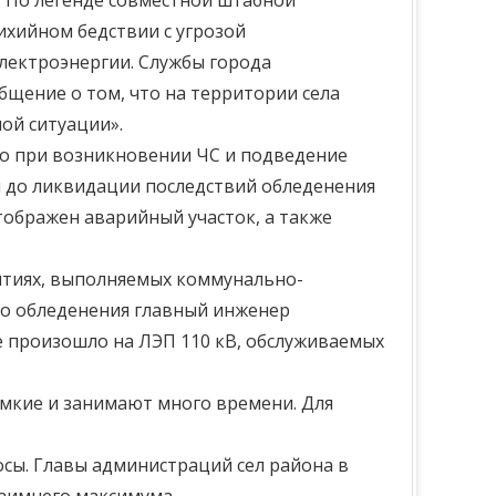
. По легенде совместной штабной
хийном бедствии с угрозой
ектроэнергии. Службы города
щение о том, что на территории села
ой ситуации».
но при возникновении ЧС и подведение
ия до ликвидации последствий обледенения
отображен аварийный участок, а также
иятиях, выполняемых коммунально-
го обледенения главный инженер
 произошло на ЛЭП 110 кВ, обслуживаемых
емкие и занимают много времени. Для
.
сы. Главы администраций сел района в