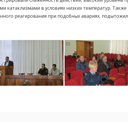
нстрировали слаженность действий, высокий уровень 
ми катаклизмами в условиях низких температур. Также
нного реагирования при подобных авариях, подытожил н