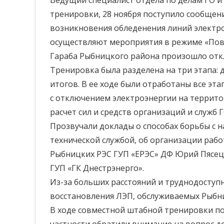
Ведущий специалист отдела по делам ГО и
тренировки, 28 ноября поступило сообще
возникновения обледенения линий электр
осуществляют мероприятия в режиме «Повы
Гараба Рыбницкого района произошло отк
Тренировка была разделена на три этапа:
итогов. В ее ходе были отработаны все эт
с отключением электроэнергии на территор
расчет сил и средств организаций и служб 
Прозвучали доклады о способах борьбы с 
технической службой, об организации раб
Рыбницких РЭС ГУП «ЕРЭС» ДФ Юрий Пясец
ГУП «ГК Днестрэнерго».
Из-за больших расстояний и труднодоступ
восстановления ЛЭП, обслуживаемых Рыбни
В ходе совместной штабной тренировки по