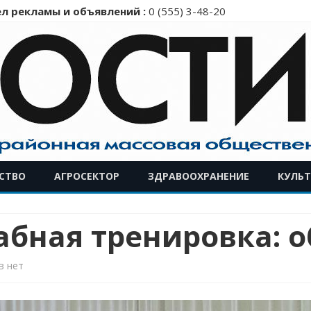
л рекламы и объявлений :
0 (555) 3-48-20
Перейти
СТВО
АГРОСЕКТОР
ЗДРАВООХРАНЕНИЕ
КУЛЬТ
к
содержимому
абная тренировка: 
к
в
нет
записи