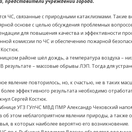
а, представители учреждений города.
ся ЧС, связанные с природными катаклизмами. Такие вс
ярной основе с целью обсуждения проблемных вопросо
ендации для повышения качества и эффективности проф
енной комиссии по ЧС и обеспечению пожарной безопас
 Костюк.
Рыбницком районе шёл дождь, а температура воздуха – н
 В результате – массовые обрывы ЛЭП. Тогда для устр
е явление повторилось, но, к счастью, не в таких масш
я более эффективного результата необходимо отработа
кнул Сергей Костюк.
 Рыбнице УГЗ ГУпЧС МВД ПМР Александр Чеховский напом
в об этом неблагоприятном явлении природы, а также о
ья, в которых наиболее вероятно его возникновение.