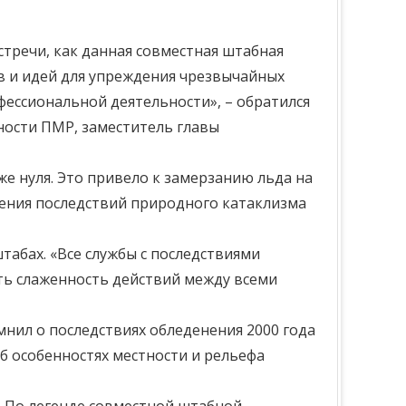
тречи, как данная совместная штабная
в и идей для упреждения чрезвычайных
ессиональной деятельности», – обратился
ности ПМР, заместитель главы
иже нуля. Это привело к замерзанию льда на
анения последствий природного катаклизма
табах. «Все службы с последствиями
ть слаженность действий между всеми
нил о последствиях обледенения 2000 года
б особенностях местности и рельефа