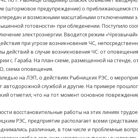
 ЧС по г. Рыбнице Владимир Власюк объявляет вводную
ние (штормовое предупреждение) о приближающемся сти
опередач и возможными масштабными отключениями эл
шенной готовности» при обледенении. Поступило сооб
лючение электроэнергии. Вводится режим «Чрезвычайн
 действия при угрозе возникновения ЧС, непосредствен
апы действий в случае возникновения ЧС: от оповещен
ии с. Гараба. На план-схеме, размещенной на стенде, 
ГО, схема оповещения.
наледью на ЛЭП, о действиях Рыбницких РЭС, о меропр
от автодорожной службой и другие. На примере прошло
кий отметил, что на тот момент основное повреждение
ности восстановительные работы на этих линиях трудо
цким РЭС, предприятие располагает всеми средствами
днимались различные, в том числе и проблемные вопро