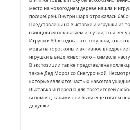
В эти же годы, в эпоху сельскохозяйственн
место на новогоднем дереве нашла и игруш
посеребрен. Внутри шара отражалась бабоч
Представлены на выставке и игрушки из тол
свинцовым покрытием изнутри, то и вес у
Игрушки 80-х годов – это сосульки, колоко
моды на гороскопы и активное внедрение 
игрушки в виде животного – символа наст
В экспозиции также представлена коллекци
также Дед Мороз со Снегурочкой. Несмотр
которые являются частью навсегда ушедше
Выставка интересна для посетителей любог
вспомнят, какими они были еще совсем нед
дедушки.