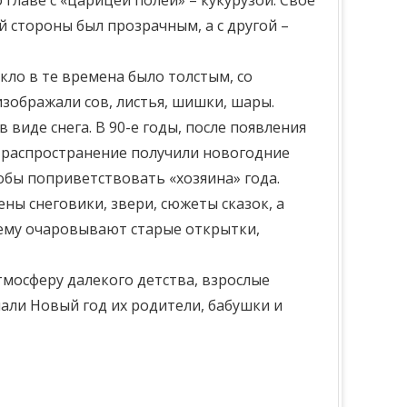
 главе с «царицей полей» – кукурузой. Свое
 стороны был прозрачным, а с другой –
екло в те времена было толстым, со
зображали сов, листья, шишки, шары.
 виде снега. В 90-е годы, после появления
 распространение получили новогодние
обы поприветствовать «хозяина» года.
ны снеговики, звери, сюжеты сказок, а
нему очаровывают старые открытки,
тмосферу далекого детства, взрослые
чали Новый год их родители, бабушки и