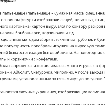
игрушки.
из папье-маше (папье-маше – бумажная масса, смешанная
В основном фигурки изображали людей, животных, птиц,
ого картонажа (картон вырубался по контору раскроя в
арики, бонбоньерки, корзиночки и т.д.
 сделанные методом сборки стеклянных трубочек и буси
ю популярность приобрели игрушки на цирковую темат
ений была эстетизация бытовой жизни. На новогодних 
мпы и корзиночки с конфетами.
и была напряженка, изготавливалось много игрушек в ф
нажи: Айболит, Снегурочка, Чиполино. А после выхода 
трелками, установленными за пять минут до полуночи. Т
становятся елочные украшения, изображающие космонавт