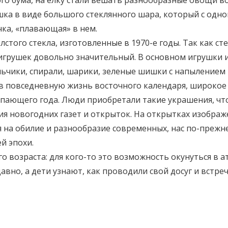
ого бума, на ёлку стали вешать разнообразные овощи во
ка в виде большого стеклянного шара, который с одной
ка, «плавающая» в нем.
стого стекла, изготовленные в 1970-е годы. Так как ст
 игрушек довольно значительный. В основном игрушки и
льчики, спирали, шарики, зеленые шишки с напылением в
в повседневную жизнь восточного календаря, широкое
упающего года. Люди приобретали такие украшения, чт
я новогодних газет и открыток. На открытках изображе
я на обилие и разнообразие современных, нас по-преж
й эпохи.
о возраста: для кого-то это возможность окунуться в а
авно, а дети узнают, как проводили свой досуг и встре