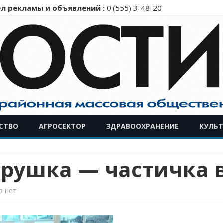
л рекламы и объявлений :
0 (555) 3-48-20
Перейти
СТВО
АГРОСЕКТОР
ЗДРАВООХРАНЕНИЕ
КУЛЬТ
к
содержимому
грушка — частичка 
к
в
нет
записи