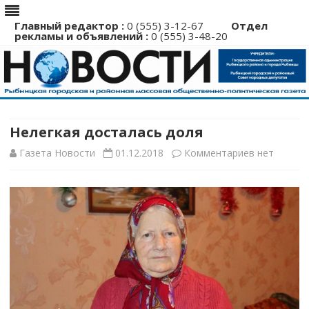
Главный редактор :
0 (555) 3-12-67
Отдел
рекламы и объявлений :
0 (555) 3-48-20
Перейти
к
содержимому
Нелегкая досталась доля
к
Газета Новости
01.12.2018
Комментариев
нет
записи
Нелегкая
досталась
доля