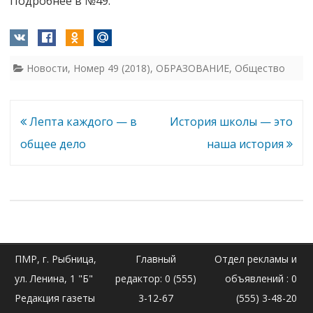
Подробнее в №49.
Новости
,
Номер 49 (2018)
,
ОБРАЗОВАНИЕ
,
Общество
Навигация
Лепта каждого — в
История школы — это
по
общее дело
наша история
записям
ПМР, г. Рыбница,
Главный
Отдел рекламы и
ул. Ленина, 1 "Б"
редактор: 0 (555)
объявлений : 0
Редакция газеты
3-12-67
(555) 3-48-20