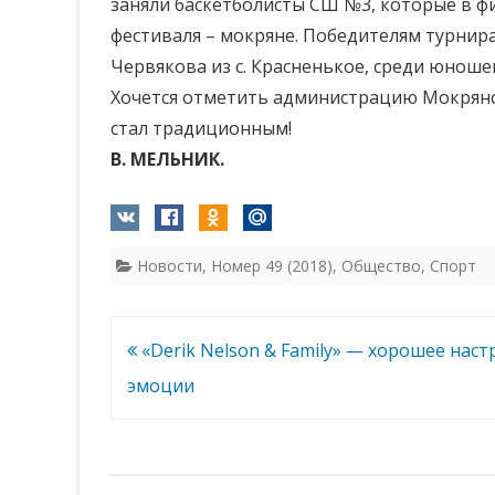
заняли баскетболисты СШ №3, которые в фи
фестиваля – мокряне. Победителям турнира
Червякова из с. Красненькое, среди юнош
Хочется отметить администрацию Мокрянс
стал традиционным!
В. МЕЛЬНИК.
Новости
,
Номер 49 (2018)
,
Общество
,
Спорт
Навигация
«Derik Nelson & Family» — хорошее нас
по
эмоции
записям