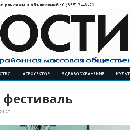
л рекламы и объявлений :
0 (555) 3-48-20
Перейти
СТВО
АГРОСЕКТОР
ЗДРАВООХРАНЕНИЕ
КУЛЬТ
к
содержимому
 фестиваль
к
в
нет
записи