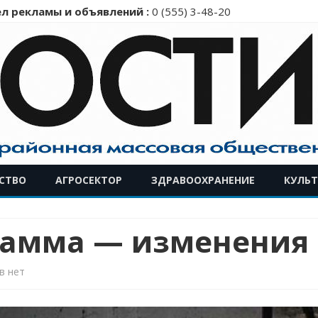
л рекламы и объявлений :
0 (555) 3-48-20
Перейти
СТВО
АГРОСЕКТОР
ЗДРАВООХРАНЕНИЕ
КУЛЬТ
к
содержимому
рамма — изменения
к
в
нет
записи