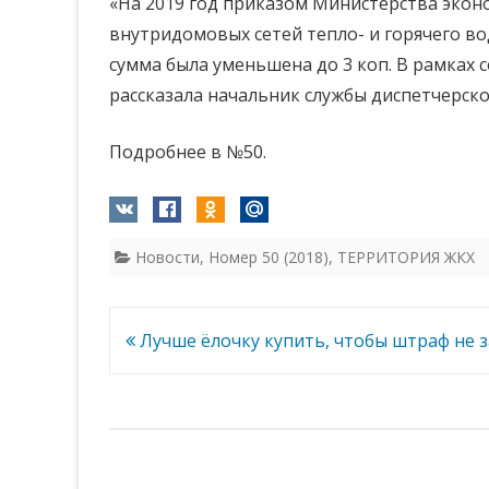
«На 2019 год приказом Министерства экон
внутридомовых сетей тепло- и горячего вод
сумма была уменьшена до 3 коп. В рамках 
рассказала начальник службы диспетчерско
Подробнее в №50.
Новости
,
Номер 50 (2018)
,
ТЕРРИТОРИЯ ЖКХ
Навигация
Лучше ёлочку купить, чтобы штраф не 
по
записям