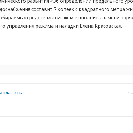
омического развития «Об определении предельного уров
оснабжения составит 7 копеек с квадратного метра жиль
собираемых средств мы сможем выполнить замену порядк
го управления режима и наладки Елена Красовская.
заплатить
С