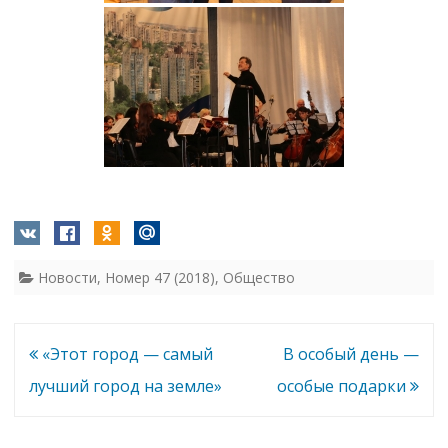
Новости
,
Номер 47 (2018)
,
Общество
Навигация
«Этот город — самый
В особый день —
по
лучший город на земле»
особые подарки
записям