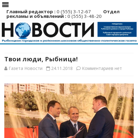
Главный редактор :
0 (555) 3-12-67
Отдел
рекламы и объявлений :
0 (555) 3-48-20
Перейти
к
содержимому
Твои люди, Рыбница!
к
Газета Новости
24.11.2018
Комментариев
нет
записи
Твои
люди,
Рыбница!