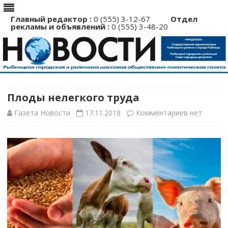
Главный редактор :
0 (555) 3-12-67
Отдел
рекламы и объявлений :
0 (555) 3-48-20
Перейти
к
содержимому
Плоды нелегкого труда
к
Газета Новости
17.11.2018
Комментариев
нет
записи
Плоды
нелегкого
труда