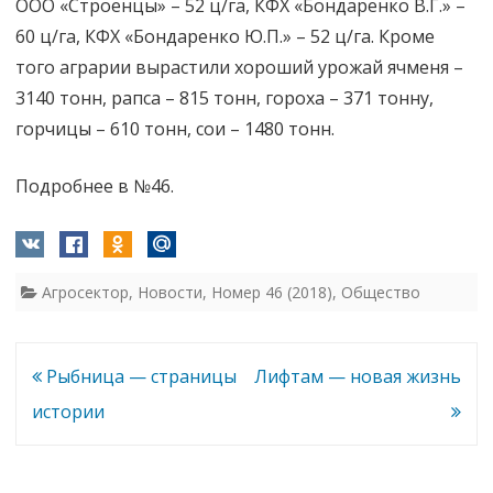
ООО «Строенцы» – 52 ц/га, КФХ «Бондаренко В.Г.» –
60 ц/га, КФХ «Бондаренко Ю.П.» – 52 ц/га. Кроме
того аграрии вырастили хороший урожай ячменя –
3140 тонн, рапса – 815 тонн, гороха – 371 тонну,
горчицы – 610 тонн, сои – 1480 тонн.
Подробнее в №46.
Агросектор
,
Новости
,
Номер 46 (2018)
,
Общество
Навигация
Рыбница — страницы
Лифтам — новая жизнь
по
истории
записям