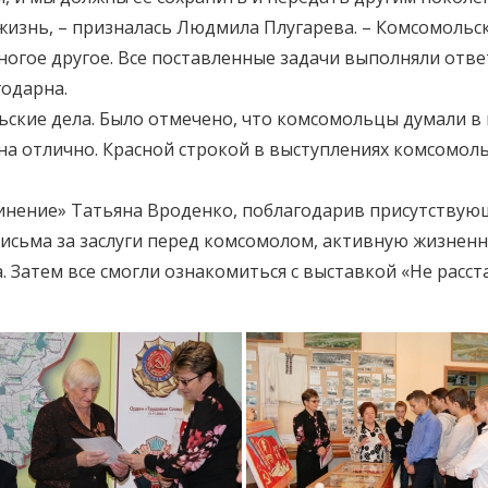
 жизнь, – призналась Людмила Плугарева. – Комсомольс
ногое другое. Все поставленные задачи выполняли отве
годарна.
кие дела. Было отмечено, что комсомольцы думали в п
ь на отлично. Красной строкой в выступлениях комсомол
нение» Татьяна Вроденко, поблагодарив присутствующи
письма за заслуги перед комсомолом, активную жизне
. Затем все смогли ознакомиться с выставкой «Не расст