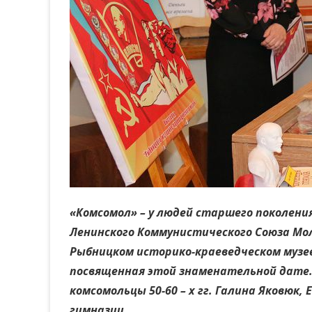
«Комсомол» – у людей старшего поколени
Ленинского Коммунистического Союза Мол
Рыбницком историко-краеведческом музее
посвященная этой знаменательной дате.
комсомольцы 50-60 – х гг. Галина Яковюк,
гимназии.