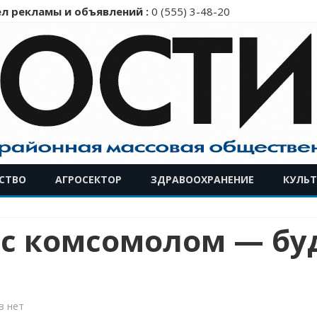
л рекламы и объявлений :
0 (555) 3-48-20
Перейти
СТВО
АГРОСЕКТОР
ЗДРАВООХРАНЕНИЕ
КУЛЬТ
к
содержимому
 с комсомолом — бу
к
в
нет