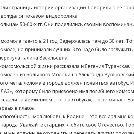
ли страницы истории организации. Говорили о ее заро
ровождался показом видеоролика.
ольцам 50-60-х гг. Они поделились своими воспоминан
сомола где-то в 21 год. Задержалась там до 30 лет. То
омоле, но принимали лучших. Это надо было заслужить
черкнула Галина Васильевна.
омсомольской жизни рассказала и Евгения Туранская.
мсомолец из Большого Молокиша Александр Русяновский
ого металлолома в городе должен появиться автобус. И
ЛАЗ», которому было присвоено имя погибшего комсомо
юдали за движением этого автобуса», – вспоминает Ев
рвых в классе.
тоспособность, моя любовь к Родине – это все дал мне 
народа. Уважайте старших, любите своё Отечество. То
я, и мы должны ее сохранить и передать другим поколен