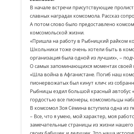
В начале встречи присутствующие пролиста
славных наградах комсомола. Рассказ соп
А потом слово было предоставлено комсом
комсомольской жизни.
«Пришла на работу в Рыбницкий райком ком
Школьники тоже очень хотели быть в комс
организация была одной из лучших», – под
О самых запоминающихся моментах своей к
«Шла война в Афганистане. Погиб наш ко
пионервожатых был кинут клич: из собранн
Рыбницы ездил большой красный автобус «
гордостью все пионеры, комсомольцы набл
В комсомол Зоя Сёмина вступила одна из пе
– Все, что я умею, мой характер, моя рабо
замечательные страницы из жизни нашего 
своих бабушек и дедушек. Это наша истори