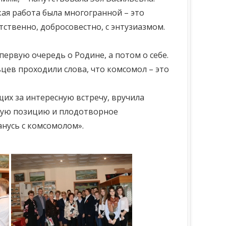
кая работа была многогранной – это
тственно, добросовестно, с энтузиазмом.
ервую очередь о Родине, а потом о себе.
ьцев проходили слова, что комсомол – это
х за интересную встречу, вручила
нную позицию и плодотворное
анусь с комсомолом».