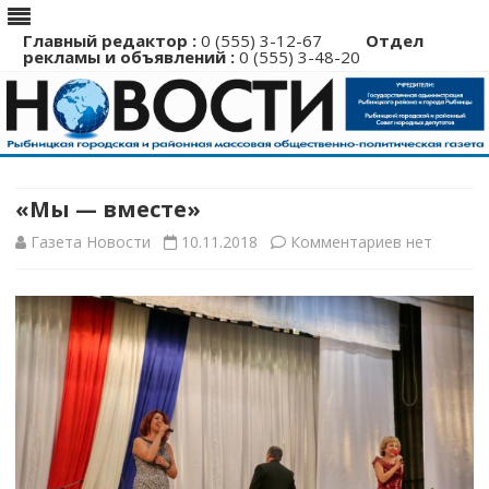
Главный редактор :
0 (555) 3-12-67
Отдел
рекламы и объявлений :
0 (555) 3-48-20
Перейти
к
содержимому
«Мы — вместе»
к
Газета Новости
10.11.2018
Комментариев
нет
записи
«Мы
—
вместе»