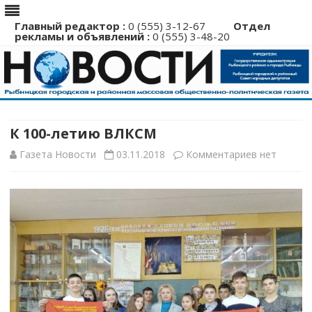
Главный редактор :
0 (555) 3-12-67
Отдел
рекламы и объявлений :
0 (555) 3-48-20
Перейти
к
содержимому
К 100-летию ВЛКСМ
к
Газета Новости
03.11.2018
Комментариев
нет
записи
К
100-
летию
ВЛКСМ