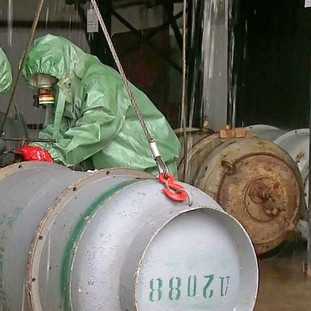
Хлорная
атака