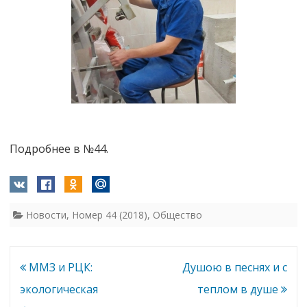
Подробнее в №44.
Новости
,
Номер 44 (2018)
,
Общество
Навигация
ММЗ и РЦК:
Душою в песнях и с
по
экологическая
теплом в душе