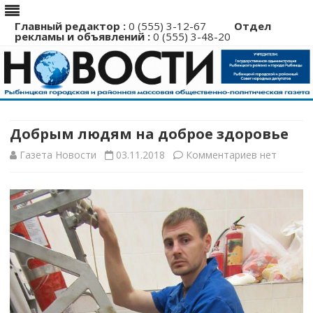
Главный редактор :
0 (555) 3-12-67
Отдел
рекламы и объявлений :
0 (555) 3-48-20
Перейти
к
содержимому
Добрым людям на доброе здоровье
к
Газета Новости
03.11.2018
Комментариев
нет
записи
Добрым
людям
на
доброе
здоровье