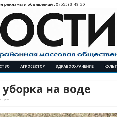
л рекламы и объявлений :
0 (555) 3-48-20
Перейти
СТВО
АГРОСЕКТОР
ЗДРАВООХРАНЕНИЕ
КУЛЬТ
к
содержимому
 уборка на воде
к
в
нет
записи