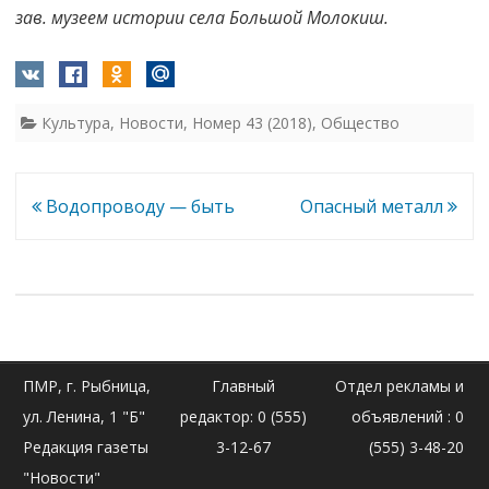
зав. музеем истории села Большой Молокиш.
Культура
,
Новости
,
Номер 43 (2018)
,
Общество
Навигация
Водопроводу — быть
Опасный металл
по
записям
ПМР, г. Рыбница,
Главный
Отдел рекламы и
ул. Ленина, 1 "Б"
редактор: 0 (555)
объявлений : 0
Редакция газеты
3-12-67
(555) 3-48-20
"Новости"