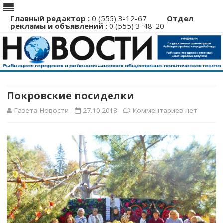
Главный редактор :
0 (555) 3-12-67
Отдел
рекламы и объявлений :
0 (555) 3-48-20
Перейти
к
содержимому
Покровские посиделки
к
Газета Новости
27.10.2018
Комментариев
нет
записи
Покровские
посиделки