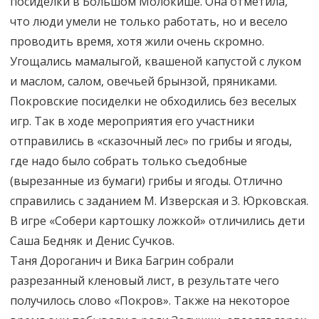
посиделки в Большом Молокише. Она отметила,
что люди умели не только работать, но и весело
проводить время, хотя жили очень скромно.
Угощались мамалыгой, квашеной капустой с луком
и маслом, салом, овечьей брынзой, пряниками.
Покровские посиделки не обходились без веселых
игр. Так в ходе мероприятия его участники
отправились в «сказочный лес» по грибы и ягоды,
где надо было собрать только съедобные
(вырезанные из бумаги) грибы и ягоды. Отлично
справились с заданием М. Изверская и З. Юрковская.
В игре «Собери картошку ложкой» отличились дети
Саша Бедняк и Денис Сучков.
Таня Дороганич и Вика Багрин собрали
разрезанный кленовый лист, в результате чего
получилось слово «Покров». Также на некоторое