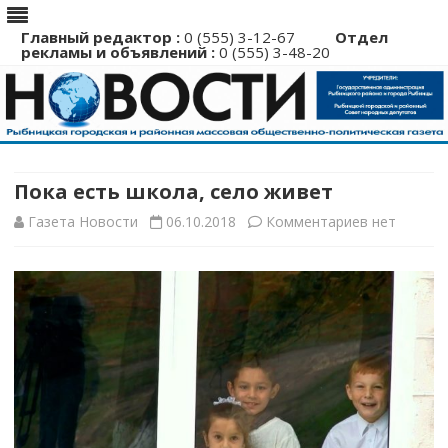
Главный редактор :
0 (555) 3-12-67
Отдел
рекламы и объявлений :
0 (555) 3-48-20
Перейти
к
содержимому
Пока есть школа, село живет
к
Газета Новости
06.10.2018
Комментариев
нет
записи
Пока
есть
школа,
село
живет