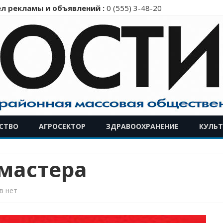
л рекламы и объявлений :
0 (555) 3-48-20
Перейти
СТВО
АГРОСЕКТОР
ЗДРАВООХРАНЕНИЕ
КУЛЬТ
к
содержимому
мастера
к
в
нет
записи