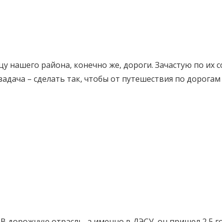
цу нашего района, конечно же, дороги. Зачастую по их с
адача – сделать так, чтобы от путешествия по дорогам
В дорожную отрасль, а именно в ДЭСУ, он пришел 2,5 го