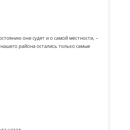
остоянию они судят и о самой местности, –
 нашего района остались только самые
да назад.