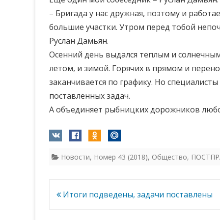
– Бригада у нас дружная, поэтому и работа
большие участки. Утром перед тобой непоч
Руслан Дамьян.
Осенний день выдался теплым и солнечным,
летом, и зимой. Горячих в прямом и перен
заканчивается по графику. Но специалист
поставленных задач.
А объединяет рыбницких дорожников любов
Новости
,
Номер 43 (2018)
,
Общество
,
ПОСТПР
Навигация
Итоги подведены, задачи поставлены
по