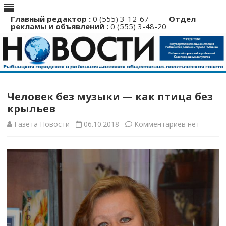
Главный редактор :
0 (555) 3-12-67
Отдел
рекламы и объявлений :
0 (555) 3-48-20
Перейти
к
содержимому
Человек без музыки — как птица без
крыльев
к
Газета Новости
06.10.2018
Комментариев
нет
записи
Человек
без
музыки
—