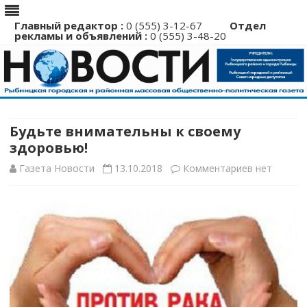
Главный редактор :
0 (555) 3-12-67
Отдел
рекламы и объявлений :
0 (555) 3-48-20
Перейти
к
содержимому
Будьте внимательны к своему
здоровью!
к
Газета Новости
13.10.2018
Комментариев
нет
записи
Будьте
вниматель
к
своему