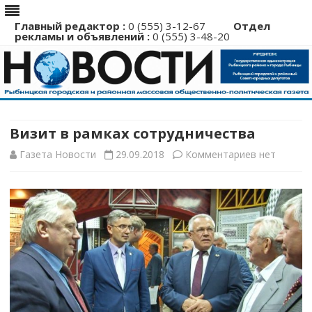
Главный редактор :
0 (555) 3-12-67
Отдел
рекламы и объявлений :
0 (555) 3-48-20
Перейти
к
содержимому
Визит в рамках сотрудничества
к
Газета Новости
29.09.2018
Комментариев
нет
записи
Визит
в
рамках
сотрудниче