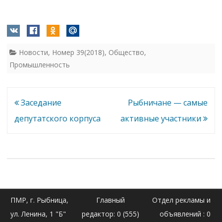
Новости
,
Номер 39(2018)
,
Общество
,
Промышленность
Навигация
Заседание
Рыбничане — самые
по
депутатского корпуса
активные участники
записям
ПМР, г. Рыбница,
Главный
Отдел рекламы и
ул. Ленина, 1 "Б"
редактор: 0 (555)
объявлений : 0