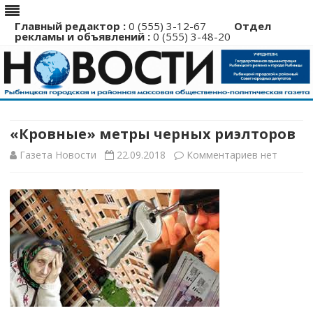
Главный редактор :
0 (555) 3-12-67
Отдел
рекламы и объявлений :
0 (555) 3-48-20
Перейти
к
содержимому
«Кровные» метры черных риэлторов
к
Газета Новости
22.09.2018
Комментариев
нет
записи
«Кровные»
метры
черных
риэлторов