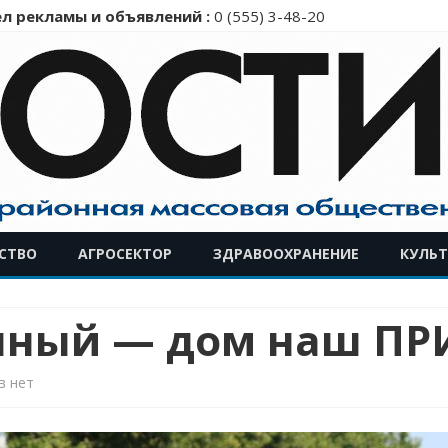
л рекламы и объявлений :
0 (555) 3-48-20
Перейти
СТВО
АГРОСЕКТОР
ЗДРАВООХРАНЕНИЕ
КУЛЬТ
к
содержимому
нный — дом наш ПР
к
в
нет
записи