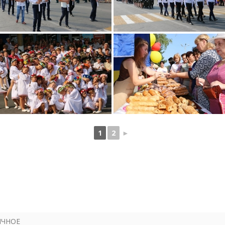
1
2
►
ИЧНОЕ