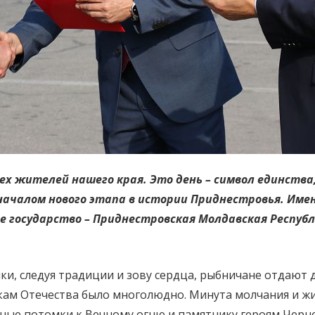
сех жителей нашего края. Это день – символ единств
началом нового этапа в истории Приднестровья. Именн
е государство – Приднестровская Молдавская Респуб
ки, следуя традиции и зову сердца, рыбничане отдают 
ам Отечества было многолюдно. Минута молчания и жи
ные потомки к Вечному огню и памятнику героям Черн