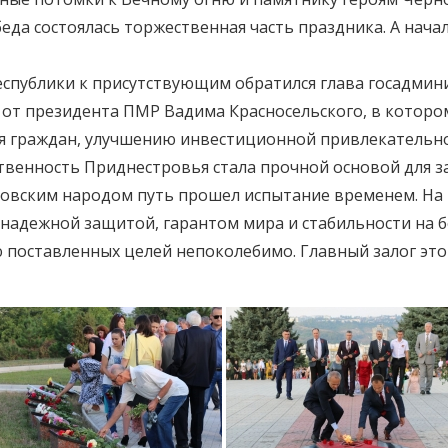
да состоялась торжественная часть праздника. А нача
еспублики к присутствующим обратился глава госадмин
 от президента ПМР Вадима Красносельского, в котором
я граждан, улучшению инвестиционной привлекательно
твенность Приднестровья стала прочной основой для з
ровским народом путь прошел испытание временем. На 
с надежной защитой, гарантом мира и стабильности на б
поставленных целей непоколебимо. Главный залог этог