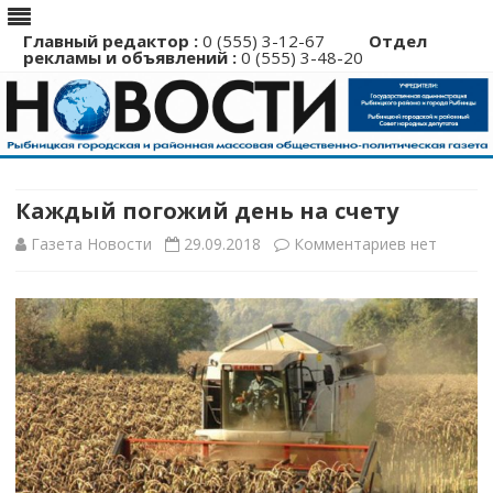
Главный редактор :
0 (555) 3-12-67
Отдел
рекламы и объявлений :
0 (555) 3-48-20
Перейти
к
содержимому
Каждый погожий день на счету
к
Газета Новости
29.09.2018
Комментариев
нет
записи
Каждый
погожий
день
на
счету