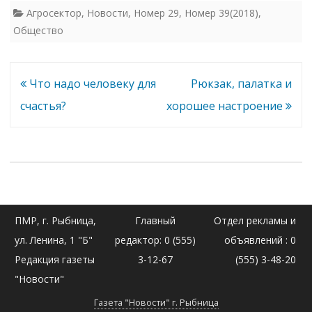
Агросектор
,
Новости
,
Номер 29
,
Номер 39(2018)
,
Общество
Навигация
Что надо человеку для
Рюкзак, палатка и
по
счастья?
хорошее настроение
записям
ПМР, г. Рыбница,
Главный
Отдел рекламы и
ул. Ленина, 1 "Б"
редактор: 0 (555)
объявлений : 0
Редакция газеты
3-12-67
(555) 3-48-20
"Новости"
Газета "Новости" г. Рыбница