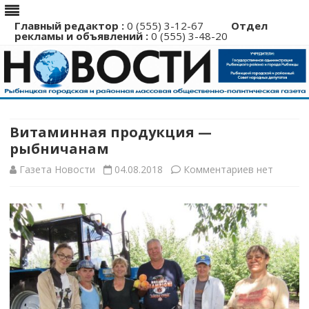
Главный редактор :
0 (555) 3-12-67
Отдел
рекламы и объявлений :
0 (555) 3-48-20
Перейти
к
содержимому
Витаминная продукция —
рыбничанам
к
Газета Новости
04.08.2018
Комментариев
нет
записи
Витаминна
продукция
—
рыбничана