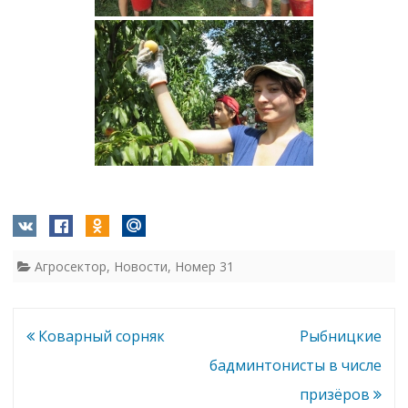
Агросектор
,
Новости
,
Номер 31
Навигация
Коварный сорняк
Рыбницкие
по
бадминтонисты в числе
записям
призёров