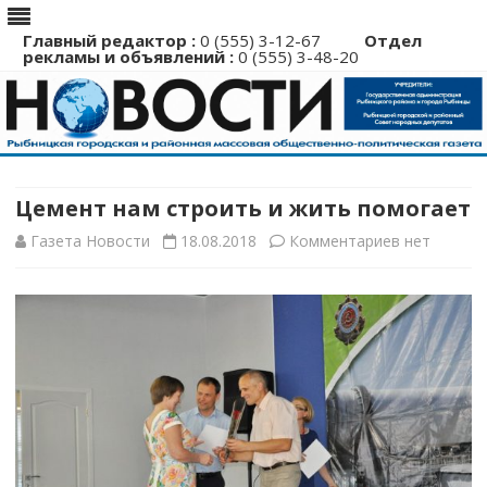
Главный редактор :
0 (555) 3-12-67
Отдел
рекламы и объявлений :
0 (555) 3-48-20
Перейти
к
содержимому
Цемент нам строить и жить помогает
к
Газета Новости
18.08.2018
Комментариев
нет
записи
Цемент
нам
строить
и
жить