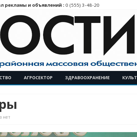
л рекламы и объявлений :
0 (555) 3-48-20
Перейти
СТВО
АГРОСЕКТОР
ЗДРАВООХРАНЕНИЕ
КУЛЬТ
к
содержимому
ары
к
в
нет
записи