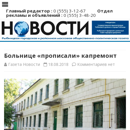
Главный редактор :
0 (555) 3-12-67
Отдел
рекламы и объявлений :
0 (555) 3-48-20
Перейти
к
содержимому
Больнице «прописали» капремонт
к
Газета Новости
18.08.2018
Комментариев
нет
записи
Больнице
«прописали
капремонт