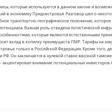
исы, которые используются в данном законе и возможн
ций в экономику Приднестровья. Разговор шел о некото
обное транспортно-географическое положение, которое
отенциала. Важная роль отведена логистической инфра
 особенностями, которые являются естественными пре
осит вклад в копилку преимуществ ПМР. Тарифы на эне
естровье только в Российской Федерации. Кроме того,
 и РФ. Он заключается в нулевой ставке ввозной тамо
– акцентировал внимание потенциальных инвесторов 