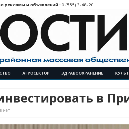
л рекламы и объявлений :
0 (555) 3-48-20
Перейти
СТВО
АГРОСЕКТОР
ЗДРАВООХРАНЕНИЕ
КУЛЬТ
к
содержимому
инвестировать в Пр
к
в
нет
записи