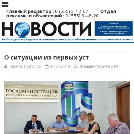
Главный редактор :
0 (555) 3-12-67
Отдел
рекламы и объявлений :
0 (555) 3-48-20
Перейти
к
содержимому
О ситуации из первых уст
к
Газета Новости
07.07.2018
Комментариев
нет
записи
О
ситуации
из
первых
уст