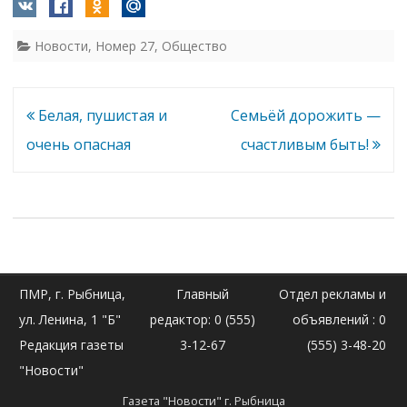
Новости
,
Номер 27
,
Общество
Навигация
Белая, пушистая и
Семьёй дорожить —
по
очень опасная
счастливым быть!
записям
ПМР, г. Рыбница,
Главный
Отдел рекламы и
ул. Ленина, 1 "Б"
редактор: 0 (555)
объявлений : 0
Редакция газеты
3-12-67
(555) 3-48-20
"Новости"
Газета "Новости" г. Рыбница