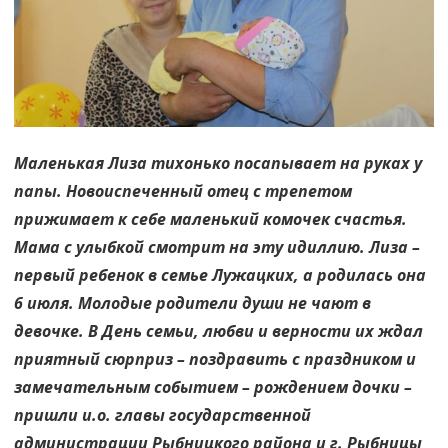
что
может
быть
дороже?!
Маленькая Лиза тихонько посапывает на руках у
папы. Новоиспеченный отец с трепетом
прижимает к себе маленький комочек счастья.
Мама с улыбкой смотрит на эту идиллию. Лиза –
первый ребенок в семье Лужацких, а родилась она
6 июля. Молодые родители души не чают в
девочке. В День семьи, любви и верности их ждал
приятный сюрприз – поздравить с праздником и
замечательным событием – рождением дочки –
пришли и.о. главы государственной
администрации Рыбницкого района и г. Рыбницы