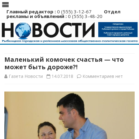
Главный редактор :
0 (555) 3-12-67
Отдел
рекламы и объявлений :
0 (555) 3-48-20
Перейти
к
содержимому
Маленький комочек счастья — что
может быть дороже?!
к
Газета Новости
14.07.2018
Комментариев
нет
записи
Маленький
комочек
счастья
—