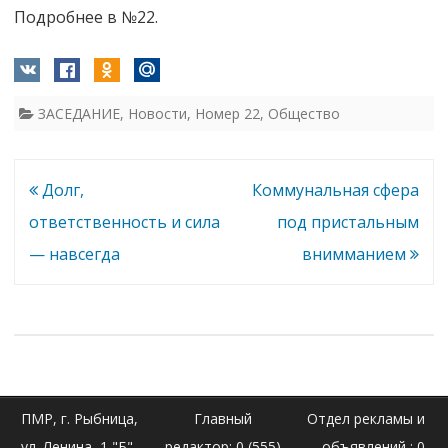
Подробнее в №22.
ЗАСЕДАНИЕ
,
Новости
,
Номер 22
,
Общество
Навигация
Долг,
Коммунальная сфера
по
ответственность и сила
под пристальным
записям
— навсегда
внимманием
ПМР, г. Рыбница,
Главный
Отдел рекламы и
ул. Ленина, 1 "Б"
редактор: 0 (555)
объявлений : 0